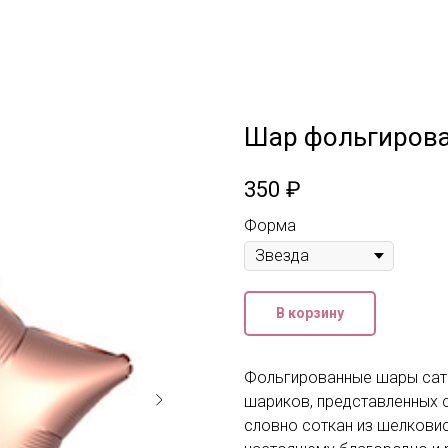
Шар фольгирова
350
₽
Форма
В корзину
Фольгированные шары сати
шариков, представленных с
словно соткан из шелковис