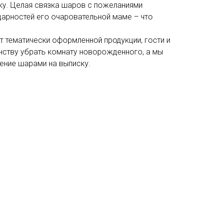
у. Целая связка шаров с пожеланиями
дарностей его очаровательной маме – что
 тематически оформленной продукции, гости и
инству убрать комнату новорожденного, а мы
ние шарами на выписку.