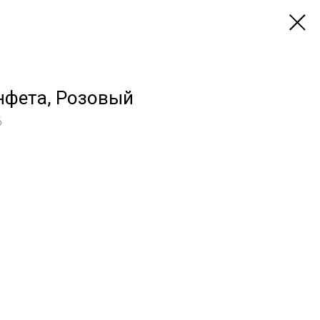
нфета, Розовый
6