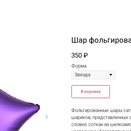
Шар фольгирова
350
₽
Форма
В корзину
Фольгированные шары сати
шариков, представленных с
словно соткан из шелковис