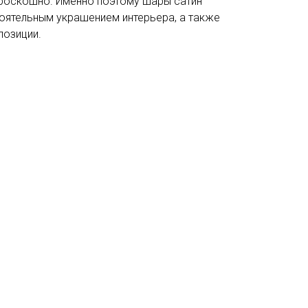
роскошно. Именно поэтому шары сатин
оятельным украшением интерьера, а также
позиции.