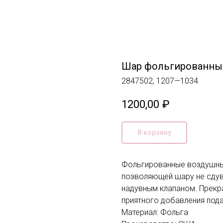
Шар фольгированный
2847502, 1207—1034
1200,00
₽
В корзину
Фольгированные воздушные
позволяющей шару не сдув
надувным клапаном. Прекра
приятного добавления пода
Материал: Фольга