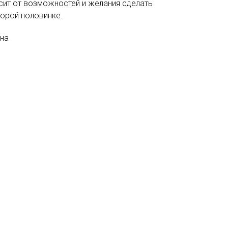
сит от возможностей и желания сделать
торой половинке.
ина