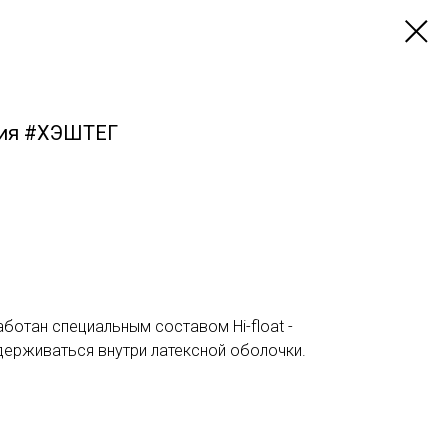
ия #ХЭШТЕГ
ботан специальным составом Hi-float -
держиваться внутри латексной оболочки.