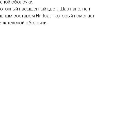
ксной оболочки.
нотонный насыщенный цвет. Шар наполнен
ьным составом Hi-float - который помогает
и латексной оболочки.