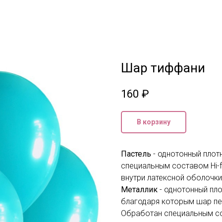
Шар тиффани
160
₽
В корзину
Пастель
- однотонный плот
специальным составом Hi-f
внутри латексной оболочки
Металлик
- однотонный пло
благодаря которым шар пер
Обработан специальным сос