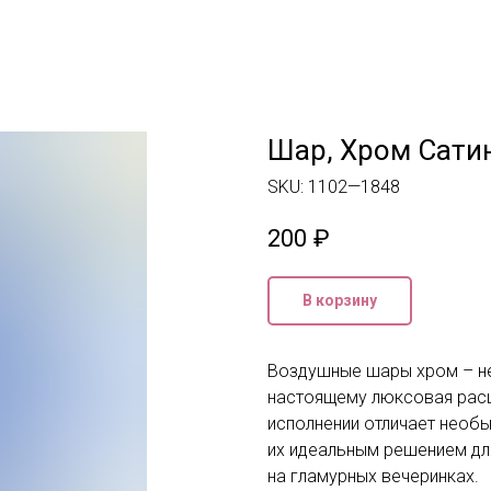
Шар, Хром Сатин
SKU:
1102—1848
200
₽
В корзину
Воздушные шары хром – не
настоящему люксовая расц
исполнении отличает необы
их идеальным решением для
на гламурных вечеринках.