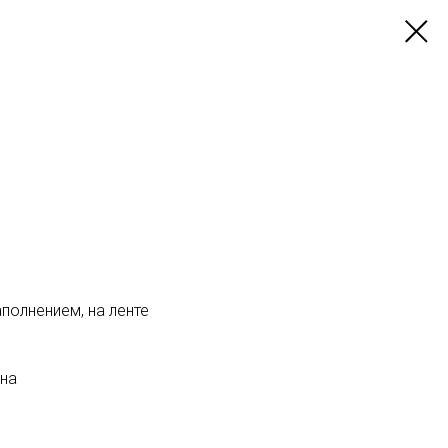
0
полнением, на ленте
ина