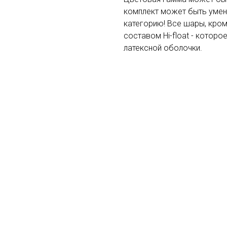
комплект может быть умен
категорию! Все шары, кро
составом Hi-float - котор
латексной оболочки.