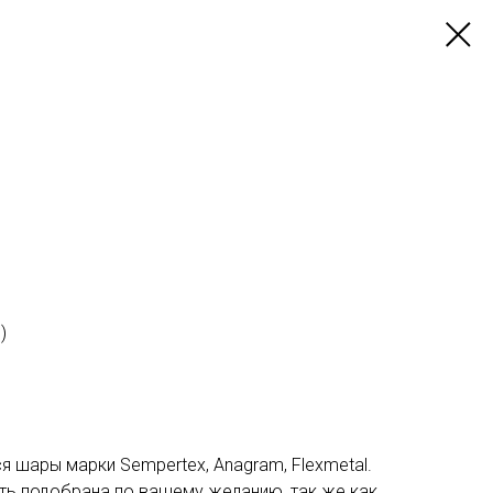
)
я шары марки Sempertex, Anagram, Flexmetal.
ь подобрана по вашему желанию, так же как