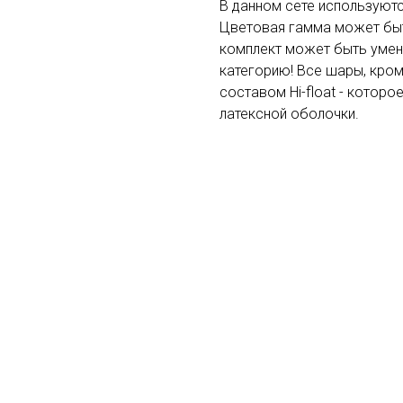
В данном сете используютс
Цветовая гамма может быт
комплект может быть умен
категорию! Все шары, кро
составом Hi-float - котор
латексной оболочки.