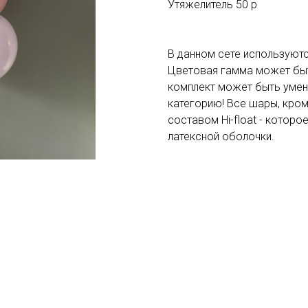
Утяжелитель 50 р
В данном сете используютс
Цветовая гамма может быт
комплект может быть умен
категорию! Все шары, кро
составом Hi-float - котор
латексной оболочки.