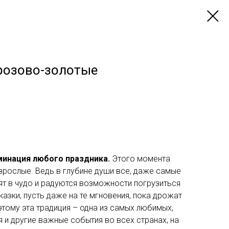
розово-золотые
минация любого праздника.
Этого момента
 взрослые. Ведь в глубине души все, даже самые
ят в чудо и радуются возможности погрузиться
зки, пусть даже на те мгновения, пока дрожат
этому эта традиция – одна из самых любимых,
 и другие важные события во всех странах, на