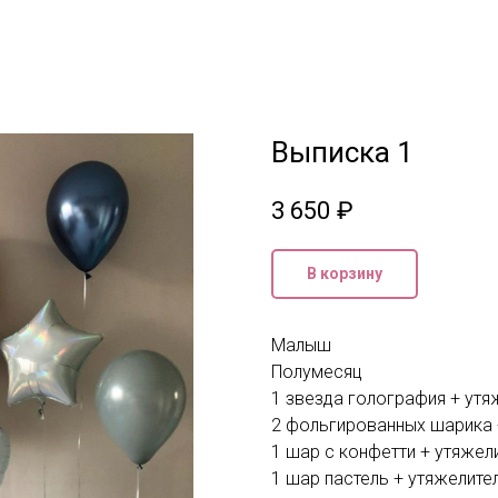
Выписка 1
3 650
₽
В корзину
Малыш
Полумесяц
1 звезда голография + утя
2 фольгированных шарика 
1 шар с конфетти + утяжел
1 шар пастель + утяжелите