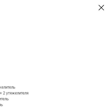
желитель
+ 2 утяжелителя
итель
ль